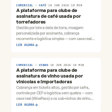
COMERCIAL · CAFÉ
·
18 JUN 2026
·
10 MIN
A plataforma para clube de
assinatura de café usada por
torrefadores
Gestão por lote e data de torra, moagem
personalizada por assinante, cobrança
recorrente e logística simples — com case real
(Slow Down) e os sub-nichos de café.
LER AGORA
COMERCIAL · VINHO
·
18 JUN 2026
·
10 MIN
A plataforma para clube de
assinatura de vinho usada por
vinícolas e importadoras
Cobrança em tickets altos, gestão por safra,
controle por CEP e logística sem quebra — com
case real (WinePass) e os sub-nichos de vinho
que mais crescem.
LER AGORA