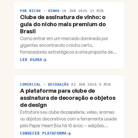
POR NICHO · VINHO
·
10 JUN 2026
·
13 MIN
Clube de assinatura de vinho: o
guia do nicho mais premium do
Brasil
Como entrar em um mercado dominado por
gigantes encontrando o nicho certo,
fornecedores estratégicos e uma proposta de
valor que vende.
LER AGORA
COMERCIAL · DECORAÇÃO
·
02 JUN 2026
·
9 MIN
A plataforma para clube de
assinatura de decoração e objetos
de design
Estruture seu clube de papelaria, velas, aromas
ou objetos decorativos com a ferramenta usada
pelo Paper Heart Box há 10 anos — edições
limitadas e coleções temáticas nativas.
CONHECER PLATAFORMA