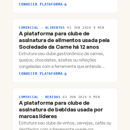
subexplorado e com margem alta.
CONHECER PLATAFORMA
COMERCIAL · ALIMENTOS
·
02 JUN 2026
·
9 MIN
A plataforma para clube de
assinatura de alimentos usada pela
Sociedade da Carne há 12 anos
Estruture seu clube gastronômico de carnes,
queijos, chocolates, azeites ou refeições
congeladas com a ferramenta que entende
perecibilidade, logística refrigerada e cardápio
CONHECER PLATAFORMA
mensal.
COMERCIAL · BEBIDAS
·
02 JUN 2026
·
9 MIN
A plataforma para clube de
assinatura de bebidas usada por
marcas líderes
Estruture seu clube de vinhos, cervejas, cafés ou
destilados com a ferramenta usada por