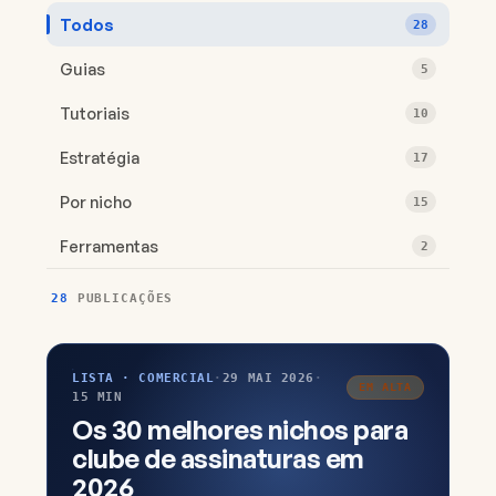
Todos
28
Guias
5
Tutoriais
10
Estratégia
17
Por nicho
15
Ferramentas
2
28
PUBLICAÇÕES
LISTA · COMERCIAL
·
29 MAI 2026
·
EM ALTA
15 MIN
Os 30 melhores nichos para
clube de assinaturas em
2026