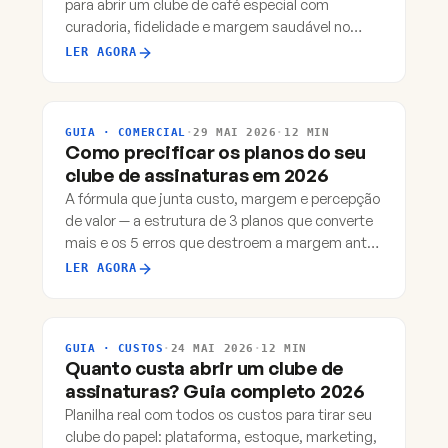
para abrir um clube de café especial com
curadoria, fidelidade e margem saudável no
Brasil.
LER AGORA
GUIA · COMERCIAL
·
29 MAI 2026
·
12 MIN
Como precificar os planos do seu
clube de assinaturas em 2026
A fórmula que junta custo, margem e percepção
de valor — a estrutura de 3 planos que converte
mais e os 5 erros que destroem a margem antes
do clube engatar.
LER AGORA
GUIA · CUSTOS
·
24 MAI 2026
·
12 MIN
Quanto custa abrir um clube de
assinaturas? Guia completo 2026
Planilha real com todos os custos para tirar seu
clube do papel: plataforma, estoque, marketing,