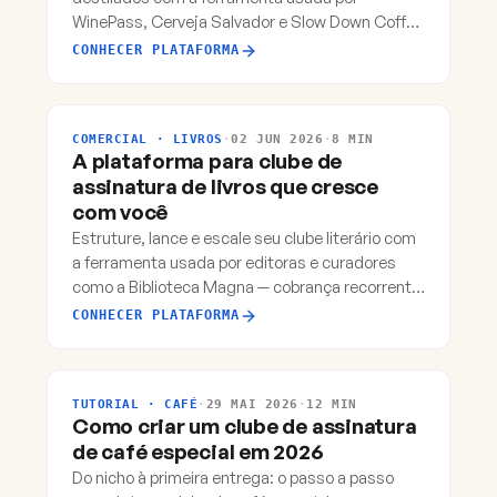
WinePass, Cerveja Salvador e Slow Down Coffee
— cobrança recorrente, gestão por safra e
CONHECER PLATAFORMA
logística especializada.
COMERCIAL · LIVROS
·
02 JUN 2026
·
8 MIN
A plataforma para clube de
assinatura de livros que cresce
com você
Estruture, lance e escale seu clube literário com
a ferramenta usada por editoras e curadores
como a Biblioteca Magna — cobrança recorrente,
gestão editorial e logística integrada.
CONHECER PLATAFORMA
TUTORIAL · CAFÉ
·
29 MAI 2026
·
12 MIN
Como criar um clube de assinatura
de café especial em 2026
Do nicho à primeira entrega: o passo a passo