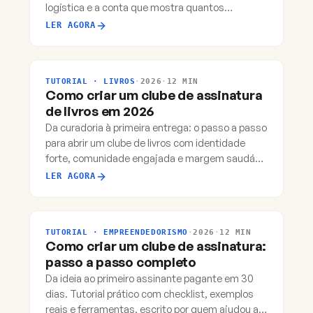
logística e a conta que mostra quantos
assinantes você precisa para empatar.
LER AGORA
TUTORIAL · LIVROS
·
2026
·
12 MIN
Como criar um clube de assinatura
de livros em 2026
Da curadoria à primeira entrega: o passo a passo
para abrir um clube de livros com identidade
forte, comunidade engajada e margem saudável
no Brasil.
LER AGORA
TUTORIAL · EMPREENDEDORISMO
·
2026
·
12 MIN
Como criar um clube de assinatura:
passo a passo completo
Da ideia ao primeiro assinante pagante em 30
dias. Tutorial prático com checklist, exemplos
reais e ferramentas, escrito por quem ajudou a