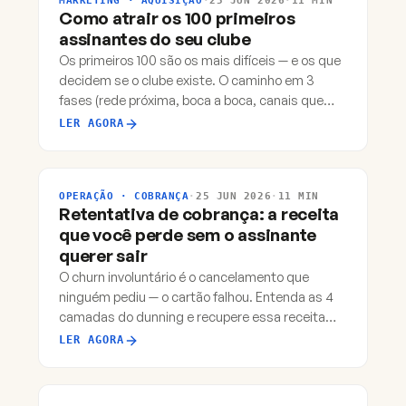
MARKETING · AQUISIÇÃO
·
25 JUN 2026
·
11 MIN
Como atrair os 100 primeiros
assinantes do seu clube
Os primeiros 100 são os mais difíceis — e os que
decidem se o clube existe. O caminho em 3
fases (rede próxima, boca a boca, canais que
escalam) e os erros que travam.
LER AGORA
OPERAÇÃO · COBRANÇA
·
25 JUN 2026
·
11 MIN
Retentativa de cobrança: a receita
que você perde sem o assinante
querer sair
O churn involuntário é o cancelamento que
ninguém pediu — o cartão falhou. Entenda as 4
camadas do dunning e recupere essa receita
automaticamente.
LER AGORA