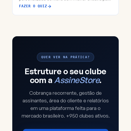
você abrir um clube em 2026.
FAZER O QUIZ
QUER VER NA PRÁTICA?
Estruture o seu clube
com a
AssineStore
.
Cobrança recorrente, gestão de
assinantes, área do cliente e relatórios
em uma plataforma feita para o
mercado brasileiro. +950 clubes ativos.