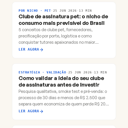
POR NICHO · PET
·
25 JUN 2026
·
13 MIN
Clube de assinatura pet: o nicho de
consumo mais previsível do Brasil
5 conceitos de clube pet, fornecedores,
precificação por porte, logística e como
conquistar tutores apaixonados no maior
mercado pet da América Latina.
LER AGORA
ESTRATÉGIA · VALIDAÇÃO
·
25 JUN 2026
·
13 MIN
Como validar a ideia do seu clube
de assinaturas antes de investir
Pesquisa qualitativa, smoke test e pré-venda: o
processo de 30 dias e menos de R$ 2.500 que
separa quem economiza de quem perde R$ 20
mil em estoque parado.
LER AGORA