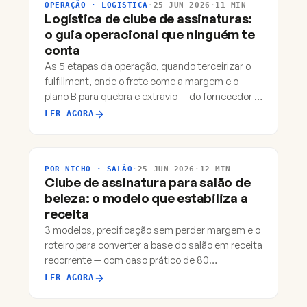
OPERAÇÃO · LOGÍSTICA
·
25 JUN 2026
·
11 MIN
Logística de clube de assinaturas:
o guia operacional que ninguém te
conta
As 5 etapas da operação, quando terceirizar o
fulfillment, onde o frete come a margem e o
plano B para quebra e extravio — do fornecedor à
porta do assinante.
LER AGORA
POR NICHO · SALÃO
·
25 JUN 2026
·
12 MIN
Clube de assinatura para salão de
beleza: o modelo que estabiliza a
receita
3 modelos, precificação sem perder margem e o
roteiro para converter a base do salão em receita
recorrente — com caso prático de 80
assinantes.
LER AGORA