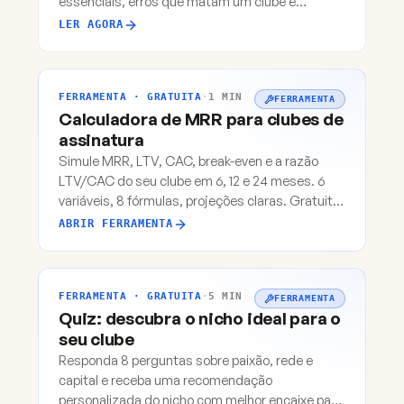
essenciais, erros que matam um clube e
ferramentas que separam quem escala de
LER AGORA
quem trava.
FERRAMENTA · GRATUITA
·
1 MIN
FERRAMENTA
Calculadora de MRR para clubes de
assinatura
Simule MRR, LTV, CAC, break-even e a razão
LTV/CAC do seu clube em 6, 12 e 24 meses. 6
variáveis, 8 fórmulas, projeções claras. Gratuita
e em português.
ABRIR FERRAMENTA
FERRAMENTA · GRATUITA
·
5 MIN
FERRAMENTA
Quiz: descubra o nicho ideal para o
seu clube
Responda 8 perguntas sobre paixão, rede e
capital e receba uma recomendação
personalizada do nicho com melhor encaixe para