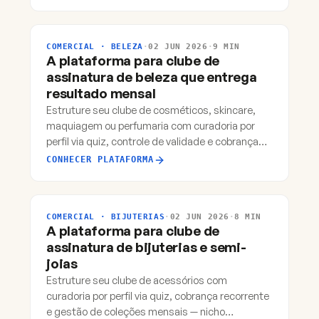
COMERCIAL · BELEZA
·
02 JUN 2026
·
9 MIN
A plataforma para clube de
assinatura de beleza que entrega
resultado mensal
Estruture seu clube de cosméticos, skincare,
maquiagem ou perfumaria com curadoria por
perfil via quiz, controle de validade e cobrança
recorrente automática.
CONHECER PLATAFORMA
COMERCIAL · BIJUTERIAS
·
02 JUN 2026
·
8 MIN
A plataforma para clube de
assinatura de bijuterias e semi-
joias
Estruture seu clube de acessórios com
curadoria por perfil via quiz, cobrança recorrente
e gestão de coleções mensais — nicho