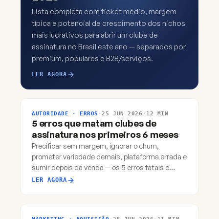
Lista completa com ticket médio, margem
típica e potencial de crescimento dos nichos
mais lucrativos para abrir um clube de
assinatura no Brasil este ano — separados por
premium, populares e B2B/serviços.
LER AGORA
AUTORIDADE · ERROS
·
25 JUN 2026
·
12 MIN
5 erros que matam clubes de
assinatura nos primeiros 6 meses
Precificar sem margem, ignorar o churn,
prometer variedade demais, plataforma errada e
sumir depois da venda — os 5 erros fatais e
como escapar de cada um.
LER AGORA