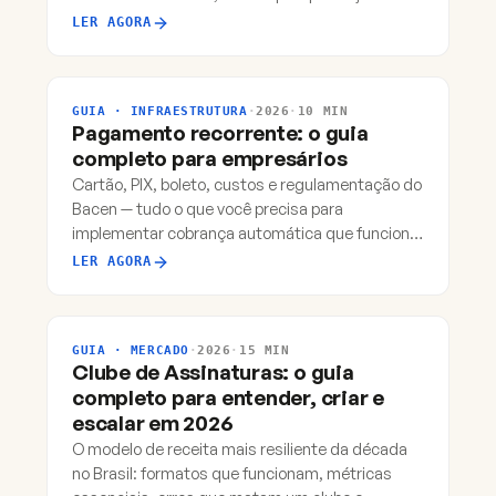
colocar +950 clubes brasileiros no ar.
LER AGORA
GUIA · INFRAESTRUTURA
·
2026
·
10 MIN
Pagamento recorrente: o guia
completo para empresários
Cartão, PIX, boleto, custos e regulamentação do
Bacen — tudo o que você precisa para
implementar cobrança automática que funciona
e escala.
LER AGORA
GUIA · MERCADO
·
2026
·
15 MIN
Clube de Assinaturas: o guia
completo para entender, criar e
escalar em 2026
O modelo de receita mais resiliente da década
no Brasil: formatos que funcionam, métricas