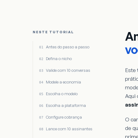
An
NESTE TUTORIAL
vo
Antes do passo a passo
Defina o nicho
Este 
Valide com 10 conversas
práti
Modele a economia
mode
Escolha o modelo
Aqui 
assi
Escolha a plataforma
Configure cobrança
O cam
de qu
Lance com 10 assinantes
prime