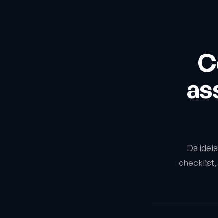
C
as
Da idei
checklist