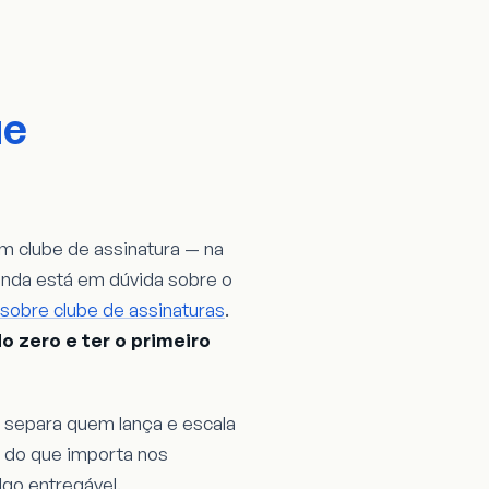
ue
m clube de assinatura — na
inda está em dúvida sobre o
sobre clube de assinaturas
.
do zero e ter o primeiro
 separa quem lança e escala
 do que importa nos
go entregável.