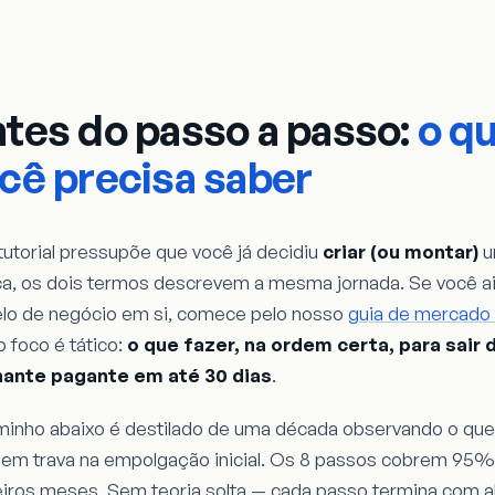
tes do passo a passo:
o q
cê precisa saber
tutorial pressupõe que você já decidiu
criar (ou montar)
u
ca, os dois termos descrevem a mesma jornada. Se você a
lo de negócio em si, comece pelo nosso
guia de mercado 
o foco é tático:
o que fazer, na ordem certa, para sair 
nante pagante em até 30 dias
.
inho abaixo é destilado de uma década observando o que
em trava na empolgação inicial. Os 8 passos cobrem 95%
iros meses. Sem teoria solta — cada passo termina com al