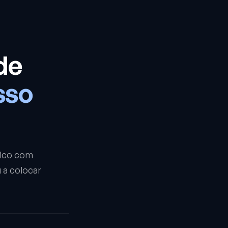
de
sso
tico com
 a colocar