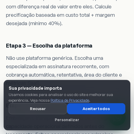
com diferença real de valor entre eles. Calcule
precificação baseada em custo total + margem
desejada (mínimo 40%).
Etapa 3 — Escolha da plataforma
Não use plataforma genérica. Escolha uma
especializada em assinatura recorrente, com
cobrança automática, retentativa, área do cliente e
métricas SaaS.
Sua privacidade importa
Usamos cookies para analisar o uso do site e melhorar sua
experiência. Veja nossa
Política de Privacidade
.
Etapa 4 — Logística e operação
Recusar
Aceitar todos
Embalagem, transportadora, fluxo de entrega e
Personalizar
capacidade operacional definidos antes do