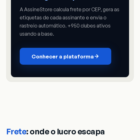
A AssineStore calcula frete por CEP, gera as
etiquetas de cada assinante e envia o
rastreio automático. +950 clubes ativos
usando a base.
Conhecer a plataforma
Frete
: onde o lucro escapa