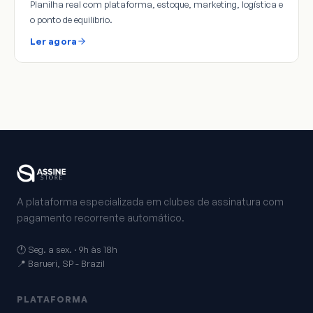
Planilha real com plataforma, estoque, marketing, logística e
o ponto de equilíbrio.
Ler agora
A plataforma especializada em clubes de assinatura com
pagamento recorrente automático.
🕐 Seg. a sex. · 9h às 18h
📍 Barueri, SP - Brazil
PLATAFORMA