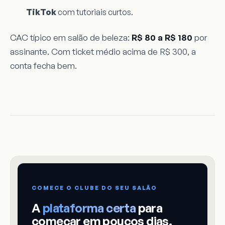
TikTok
com tutoriais curtos.
CAC típico em salão de beleza:
R$ 80 a R$ 180
por
assinante. Com ticket médio acima de R$ 300, a
conta fecha bem.
COMECE O CLUBE DO SEU SALÃO
A
plataforma certa
para
começar em poucos dias.